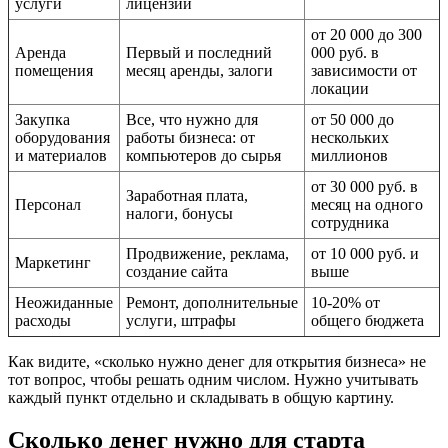
услуги
лицензий
от 20 000 до 300
Аренда
Первый и последний
000 руб. в
помещения
месяц аренды, залоги
зависимости от
локации
Закупка
Все, что нужно для
от 50 000 до
оборудования
работы бизнеса: от
нескольких
и материалов
компьютеров до сырья
миллионов
от 30 000 руб. в
Заработная плата,
Персонал
месяц на одного
налоги, бонусы
сотрудника
Продвижение, реклама,
от 10 000 руб. и
Маркетинг
создание сайта
выше
Неожиданные
Ремонт, дополнительные
10-20% от
расходы
услуги, штрафы
общего бюджета
Как видите, «сколько нужно денег для открытия бизнеса» не
тот вопрос, чтобы решать одним числом. Нужно учитывать
каждый пункт отдельно и складывать в общую картину.
Сколько денег нужно для старта