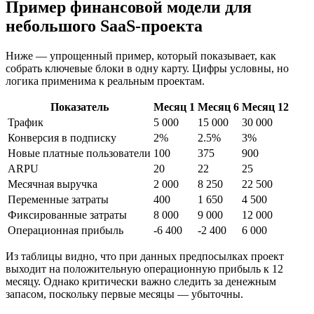
Пример финансовой модели для
небольшого SaaS-проекта
Ниже — упрощенный пример, который показывает, как
собрать ключевые блоки в одну карту. Цифры условны, но
логика применима к реальным проектам.
Показатель
Месяц 1
Месяц 6
Месяц 12
Трафик
5 000
15 000
30 000
Конверсия в подписку
2%
2.5%
3%
Новые платные пользователи
100
375
900
ARPU
20
22
25
Месячная выручка
2 000
8 250
22 500
Переменные затраты
400
1 650
4 500
Фиксированные затраты
8 000
9 000
12 000
Операционная прибыль
-6 400
-2 400
6 000
Из таблицы видно, что при данных предпосылках проект
выходит на положительную операционную прибыль к 12
месяцу. Однако критически важно следить за денежным
запасом, поскольку первые месяцы — убыточны.