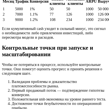
Месяц
Трафик
Конверсия
ARPU
Выру
клиенты
клиенты
1
5000
1%
50
50
1000
50 000
2
7000
1.1%
77
126
1000
126 00
3
9000
1.2%
108
234
1000
234 00
Если кумулятивный cash уходит в сильный минус, это сигнал
о необходимости либо привлечения инвестиций, либо
пересмотра модели и расходов.
Контрольные точки при запуске и
масштабировании
Чтобы не потеряться в процессе, используйте контрольные
точки. Они помогут оценить прогресс и принять решения о
следующем шаге.
Валидация проблемы и доказательство
платежеспособности рынка.
Первый продажный поток — подтверждение гипотезы
конверсии.
Положительная unit-экономика на уровне раннего теста.
Достижение точки безубыточности по операционной
прибыли.