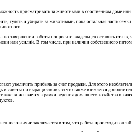
зможность присматривать за животными в собственном доме или д
ть, гулять и убирать за животными, пока остальная часть семьи
животного.
 а по завершении работы попросите владельцев оставить отзыв,
мени или усилий. В том числе, при наличии собственного питомц
ают увеличить прибыль за счет продажи. Для этого необязатель
 и советы по выращиванию, за что также взимается дополнитель
 также вписывается в рамки ведения домашнего хозяйства в кач
дуктов.
венное отличие заключается в том, что работа происходит онлай