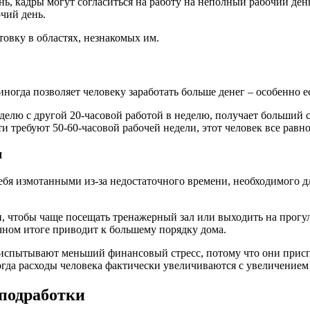
ь, кадры могут согласиться на работу на неполный рабочий день
чий день.
овку в областях, незнакомых им.
ногда позволяет человеку заработать больше денег – особенно е
делю с другой 20-часовой работой в неделю, получает больший 
и требуют 50-60-часовой рабочей недели, этот человек все равн
я
себя измотанными из-за недостаточного времени, необходимого
, чтобы чаще посещать тренажерный зал или выходить на прогу
чном итоге приводит к большему порядку дома.
 испытывают меньший финансовый стресс, потому что они прис
огда расходы человека фактически увеличиваются с увеличением
 подработки