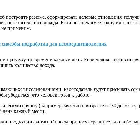
б построить резюме, сформировать деловые отношения, получит
ли дополнительного дохода. Если человек имеет одну или неско
я не применим.
 способы подработки для несовершеннолетних
кий промежуток времени каждый день. Если человек готов посвя
ичить количество дохода.
нимающихся исследованиями. Работодатели будут присылать ссыл
бы убедиться, что человек готов к работе.
афическую группу (например, мужчин в возрасте от 30 до 50 лет
й день каждый месяц.
ли продукции фирмы. Опросы приносят сравнительно небольшое 