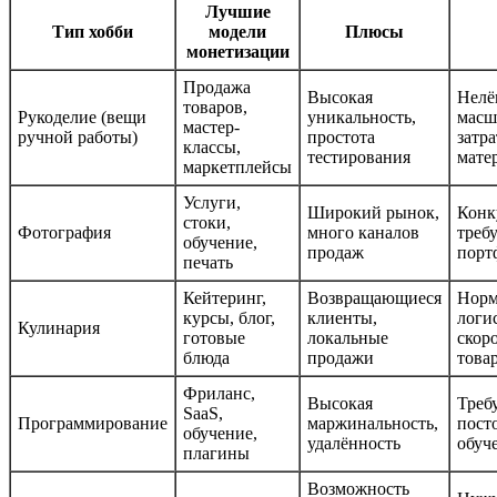
Лучшие
Тип хобби
модели
Плюсы
монетизации
Продажа
Высокая
Нелё
товаров,
Рукоделие (вещи
уникальность,
масш
мастер-
ручной работы)
простота
затр
классы,
тестирования
мате
маркетплейсы
Услуги,
Широкий рынок,
Конк
стоки,
Фотография
много каналов
треб
обучение,
продаж
порт
печать
Кейтеринг,
Возвращающиеся
Норм
курсы, блог,
клиенты,
логи
Кулинария
готовые
локальные
скор
блюда
продажи
това
Фриланс,
Высокая
Треб
SaaS,
Программирование
маржинальность,
пост
обучение,
удалённость
обуч
плагины
Возможность