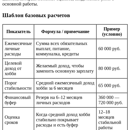
основной работы.
Шаблон базовых расчетов
Пример
Показатель
Формула / примечание
(условно)
Ежемесячные
Сумма всех обязательных
личные
выплат, питание,
60 000 руб.
расходы
коммуналка, кредиты
Целевой
Желаемый доход, чтобы
доход от
80 000 руб.
заменить основную зарплату
хобби
Порог
Средний ежемесячный доход
65 000 руб.
стабильности
хобби за 6 месяцев
Финансовый
Резерв на 6–12 месяцев
360 000 —
буфер
личных расходов
720 000 руб.
12–18
Когда средний доход хобби
Оценка
месяцев
стабильно покрывает
сроков
стабильной
расходы и есть буфер
работы