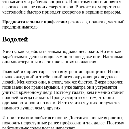
это касается и рабочих вопросов. И поэтому они становятся
взрослее раньше своих сверстников. В итоге их упорство и
честолюбие быстро приводят козерогов к вершине карьеры.
Предпочтительные профессии:
режиссер, политик, частный
предприниматель.
Водолей
Узнать, как заработать знакам зодиака несложно. Но вот как
зарабатывать деньги водолеям не знают даже они. Настолько
они многогранны в своих желаниях и талантах.
Главный их ориентир — это внутренние принципы. И они
выше ожиданий и требований всех окружающих водолеев
людей. Меняются они, к слову, так же быстро. Вчера водолеи
познавали все грани музыки, а уже завтра они устремятся
учиться врачебному делу. Поэтому гадать, кем именно станет
водолей всегда сложно. Проще смириться с тем, что они
одинаково хороши во всем. И что учиться у них получается
намного лучше, чем у других.
И при этом они любят все новое. Достигать новые вершины,
покорять недоступные ранее профессии и так далее. Поэтому
работники-водолеи всегда нарасхват.