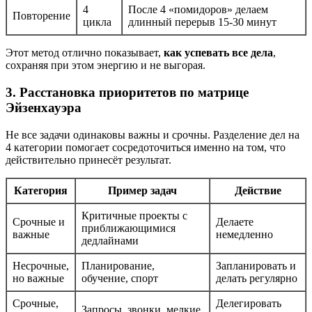
4
После 4 «помидоров» делаем
Повторение
цикла
длинный перерыв 15-30 минут
Этот метод отлично показывает,
как успевать все дела
,
сохраняя при этом энергию и не выгорая.
3. Расстановка приоритетов по матрице
Эйзенхауэра
Не все задачи одинаковы важны и срочны. Разделение дел на
4 категории помогает сосредоточиться именно на том, что
действительно принесёт результат.
Категория
Пример задач
Действие
Критичные проекты с
Срочные и
Делаете
приближающимися
важные
немедленно
дедлайнами
Несрочные,
Планирование,
Запланировать и
но важные
обучение, спорт
делать регулярно
Срочные,
Делегировать
Запросы, звонки, мелкие