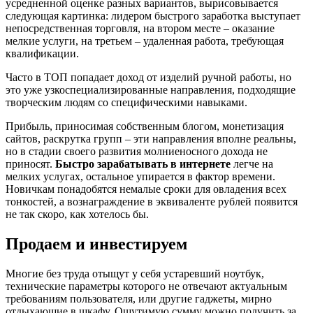
усредненной оценке разных вариантов, вырисовывается
следующая картинка: лидером быстрого заработка выступает
непосредственная торговля, на втором месте – оказание
мелкие услуги, на третьем – удаленная работа, требующая
квалификации.
Часто в ТОП попадает доход от изделий ручной работы, но
это уже узкоспециализированные направления, подходящие
творческим людям со специфическими навыками.
Прибыль, приносимая собственным блогом, монетизация
сайтов, раскрутка групп – эти направления вполне реальны,
но в стадии своего развития молниеносного дохода не
приносят.
Быстро зарабатывать в интернете
легче на
мелких услугах, остальное упирается в фактор времени.
Новичкам понадобятся немалые сроки для овладения всех
тонкостей, а вознаграждение в эквиваленте рублей появится
не так скоро, как хотелось бы.
Продаем и инвестируем
Многие без труда отыщут у себя устаревший ноутбук,
технические параметры которого не отвечают актуальным
требованиям пользователя, или другие гаджеты, мирно
отдыхающие в шкафу. Ощутимую сумму можно получить за