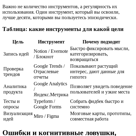
Важно не количество инструментов, а регулярность их
использования. Один инструмент, который вы освоили,
лучше десяти, которыми вы пользуетесь эпизодически.
Таблица: какие инструменты для какой цели
Цель
Инструмент
Почему подходит
Быстро фиксировать мысли,
Notion / Evernote
Запись идей
категоризировать,
/ Блокнот
возвращаться
Google Trends /
Показывают растущий
Проверка
Отраслевые
интерес, дают данные для
трендов
отчеты
гипотез
Google Analytics
Аналитика
Позволяет увидеть поведение
/
продукта
пользователей и узкие места
Яндекс.Метрика
Тесты и
Typeform /
Собрать фидбек быстро и
опросы
Google Forms
системно
Визуализация
Мозговые карты, прототипы,
Miro / Figma
идей
совместная работа
Ошибки и когнитивные ловушки,