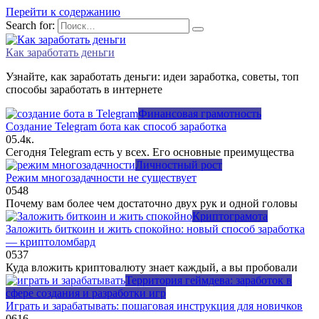
Перейти к содержанию
Search for:
Как заработать деньги
Узнайте, как заработать деньги: идеи заработка, советы, топ
способы заработать в интернете
Финансовая грамотность
Создание Telegram бота как способ заработка
0
5.4к.
Сегодня Telegram есть у всех. Его основные преимущества
Личностный рост
Режим многозадачности не существует
0
548
Почему вам более чем достаточно двух рук и одной головы
Криптограмота
Заложить биткоин и жить спокойно: новый способ заработка
— криптоломбард
0
537
Куда вложить криптовалюту знает каждый, а вы пробовали
Территория геймдева: заработок в
сфере создания и разработки игр
Играть и зарабатывать: пошаговая инструкция для новичков
0
616