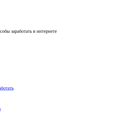
особы заработать в интернете
аботать
я