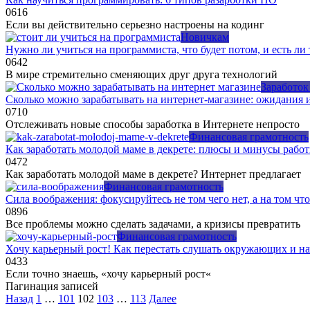
0
616
Если вы действительно серьезно настроены на кодинг
Новичкам
Нужно ли учиться на программиста, что будет потом, и есть ли
0
642
В мире стремительно сменяющих друг друга технологий
Заработок
Сколько можно зарабатывать на интернет-магазине: ожидания и
0
710
Отслеживать новые способы заработка в Интернете непросто
Финансовая грамотность
Как заработать молодой маме в декрете: плюсы и минусы рабо
0
472
Как заработать молодой маме в декрете? Интернет предлагает
Финансовая грамотность
Сила воображения: фокусируйтесь не том чего нет, а на том что
0
896
Все проблемы можно сделать задачами, а кризисы превратить
Финансовая грамотность
Хочу карьерный рост! Как перестать слушать окружающих и на
0
433
Если точно знаешь, «хочу карьерный рост«
Пагинация записей
Назад
1
…
101
102
103
…
113
Далее