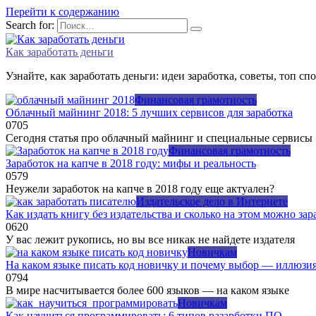
Перейти к содержанию
Search for:
Как заработать деньги
Узнайте, как заработать деньги: идеи заработка, советы, топ сп
Финансовая грамотность
Облачный майнинг 2018: 5 лучших сервисов для заработка
0
705
Сегодня статья про облачный майнинг и специальные сервисы
Финансовая грамотность
Заработок на капче в 2018 году: мифы и реальность
0
579
Неужели заработок на капче в 2018 году еще актуален?
Издательское дело в Интернете
Как издать книгу без издательства и сколько на этом можно зар
0
620
У вас лежит рукопись, но вы все никак не найдете издателя
Новичкам
На каком языке писать код новичку и почему выбор — иллюзи
0
794
В мире насчитывается более 600 языков — на каком языке
Новичкам
Как научиться программировать: 6 типов разарботки ПО