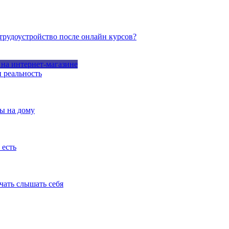
 трудоустройство после онлайн курсов?
 на интернет-магазине
 реальность
ты на дому
 есть
чать слышать себя