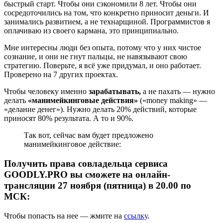
быстрый старт. Чтобы они сэкономили 8 лет. Чтобы они
сосредоточились на том, что конкретно приносит деньги. И
занимались развитием, а не технарщиной. Программистов я
оплачиваю из своего кармана, это принципиально.
Мне интересны люди без опыта, потому что у них чистое
сознание, и они не гнут пальцы, не навязывают свою
стратегию. Поверьте, я всё уже придумал, и оно работает.
Проверено на 7 других проектах.
Чтобы человеку именно
зарабатывать,
а не пахать
— нужно
делать
«манимейкинговые действия»
(«money making» —
«делание денег»). Нужно делать 20% действий, которые
приносят 80% результата. А то и 90%.
Так вот, сейчас вам будет предложено
манимейкинговое действие:
Получить права совладельца сервиса
GOODLY.PRO вы сможете на онлайн-
трансляции 27 ноября (пятница) в 20.00 по
МСК:
Чтобы попасть на нее — жмите на
ссылку
.