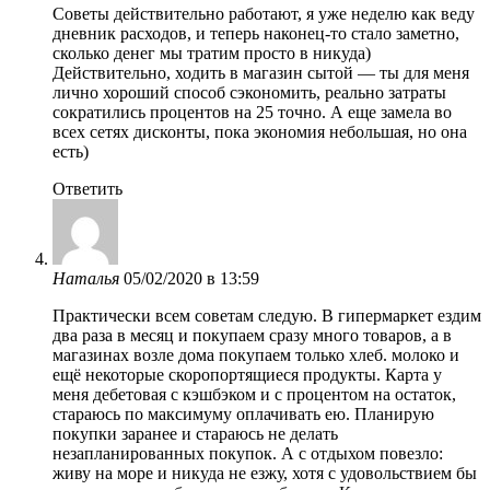
Советы действительно работают, я уже неделю как веду
дневник расходов, и теперь наконец-то стало заметно,
сколько денег мы тратим просто в никуда)
Действительно, ходить в магазин сытой — ты для меня
лично хороший способ сэкономить, реально затраты
сократились процентов на 25 точно. А еще замела во
всех сетях дисконты, пока экономия небольшая, но она
есть)
Ответить
Наталья
05/02/2020 в 13:59
Практически всем советам следую. В гипермаркет ездим
два раза в месяц и покупаем сразу много товаров, а в
магазинах возле дома покупаем только хлеб. молоко и
ещё некоторые скоропортящиеся продукты. Карта у
меня дебетовая с кэшбэком и с процентом на остаток,
стараюсь по максимуму оплачивать ею. Планирую
покупки заранее и стараюсь не делать
незапланированных покупок. А с отдыхом повезло:
живу на море и никуда не езжу, хотя с удовольствием бы