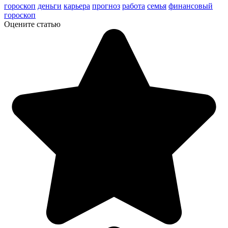
гороскоп
деньги
карьера
прогноз
работа
семья
финансовый
гороскоп
Оцените статью