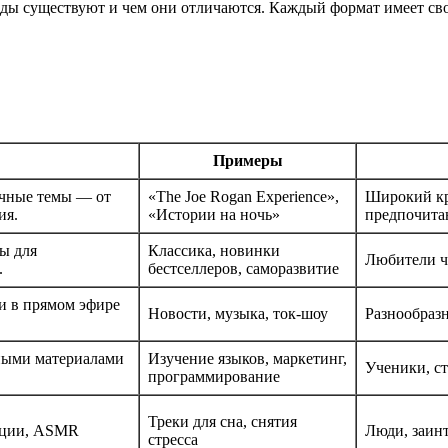
 виды существуют и чем они отличаются. Каждый формат имеет св
Примеры
ичные темы — от
«The Joe Rogan Experience»,
Широкий кр
ия.
«Истории на ночь»
предпочита
ы для
Классика, новинки
Любители ч
.
бестселлеров, саморазвитие
и в прямом эфире
Новости, музыка, ток-шоу
Разнообразн
ьными материалами
Изучение языков, маркетинг,
Ученики, с
программирование
Треки для сна, снятия
ации, ASMR
Люди, заин
стресса