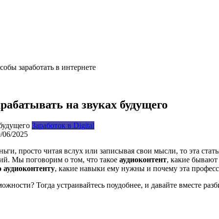
особы заработать в интернете
арабатывать на звуках будущего
Заработок в Digital
/06/2025
ьги, просто читая вслух или записывая свои мысли, то эта стат
й. Мы поговорим о том, что такое
аудиоконтент
, какие бывают 
о аудиоконтенту
, какие навыки ему нужны и почему эта професс
можности? Тогда устраивайтесь поудобнее, и давайте вместе разб