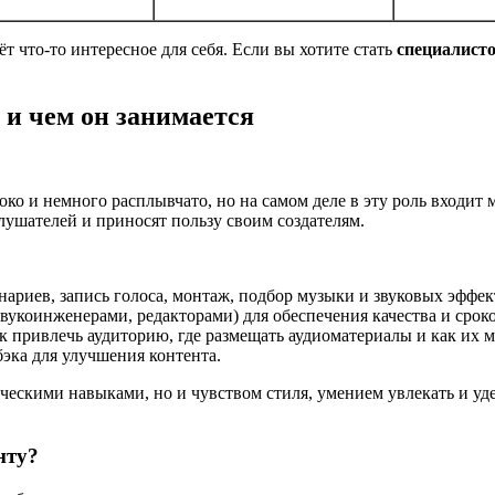
т что-то интересное для себя. Если вы хотите стать
специалисто
 и чем он занимается
ко и немного расплывчато, но на самом деле в эту роль входит 
лушателей и приносят пользу своим создателям.
ариев, запись голоса, монтаж, подбор музыки и звуковых эффек
вукоинженерами, редакторами) для обеспечения качества и сроко
 привлечь аудиторию, где размещать аудиоматериалы и как их м
эка для улучшения контента.
ическими навыками, но и чувством стиля, умением увлекать и у
нту?