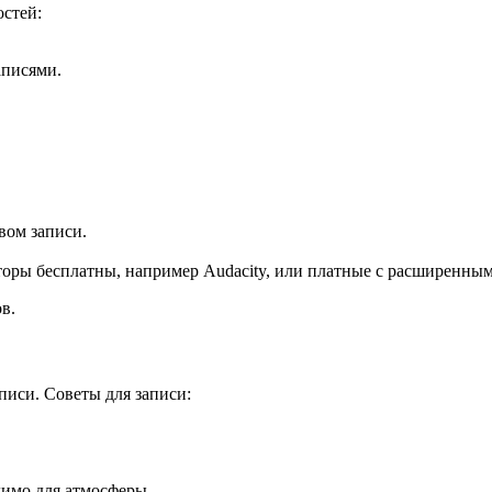
стей:
аписями.
вом записи.
оры бесплатны, например Audacity, или платные с расширенным
в.
писи. Советы для записи:
димо для атмосферы.