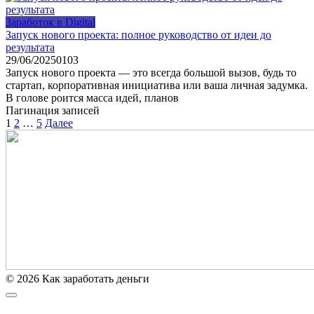
Заработок в Digital
Запуск нового проекта: полное руководство от идеи до
результата
29/06/2025
0
103
Запуск нового проекта — это всегда большой вызов, будь то
стартап, корпоративная инициатива или ваша личная задумка.
В голове роится масса идей, планов
Пагинация записей
1
2
…
5
Далее
© 2026 Как заработать деньги