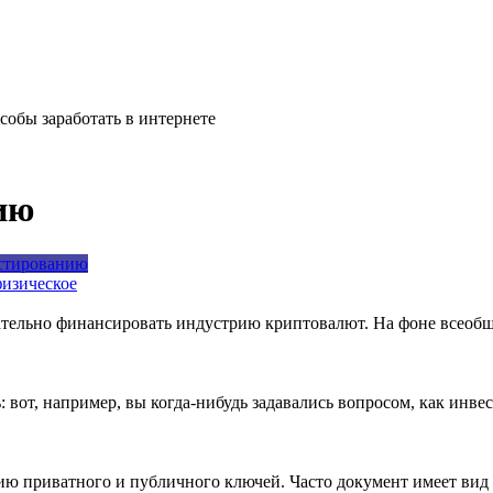
особы заработать в интернете
ию
естированию
физическое
язательно финансировать индустрию криптовалют. На фоне всео
: вот, например, вы когда-нибудь задавались вопросом, как инве
ю приватного и публичного ключей. Часто документ имеет вид Q